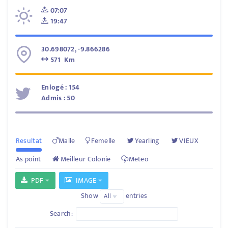
07:07
19:47
30.698072, -9.866286
571 Km
Enlogé : 154
Admis : 50
Resultat
Malle
Femelle
Yearling
VIEUX
As point
Meilleur Colonie
Meteo
PDF
IMAGE
Show
entries
Search: